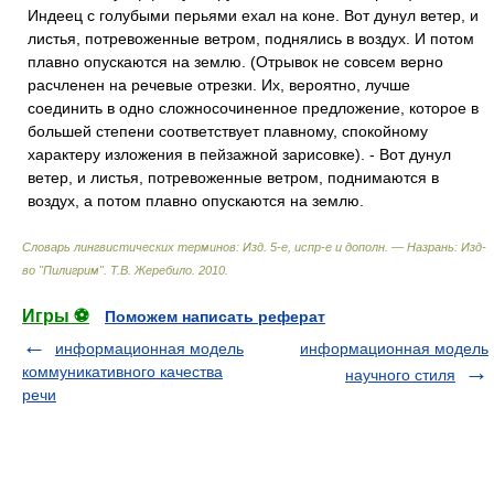
Индеец с голубыми перьями ехал на коне. Вот дунул ветер, и
листья, потревоженные ветром, поднялись в воздух. И потом
плавно опускаются на землю. (Отрывок не совсем верно
расчленен на речевые отрезки. Их, вероятно, лучше
соединить в одно сложносочиненное предложение, которое в
большей степени соответствует плавному, спокойному
характеру изложения в пейзажной зарисовке). - Вот дунул
ветер, и листья, потревоженные ветром, поднимаются в
воздух, а потом плавно опускаются на землю.
Словарь лингвистических терминов: Изд. 5-е, испр-е и дополн. — Назрань: Изд-
во "Пилигрим"
.
Т.В. Жеребило
.
2010
.
Игры ⚽
Поможем написать реферат
информационная модель
информационная модель
коммуникативного качества
научного стиля
речи